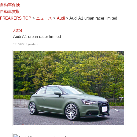
自動車保険
自動車買取
FREAKERS TOP
>
ニュース
>
Audi
>
Audi A1 urban racer limited
AUDI
Audi A1 urban racer limited
2016/06/10
freakers