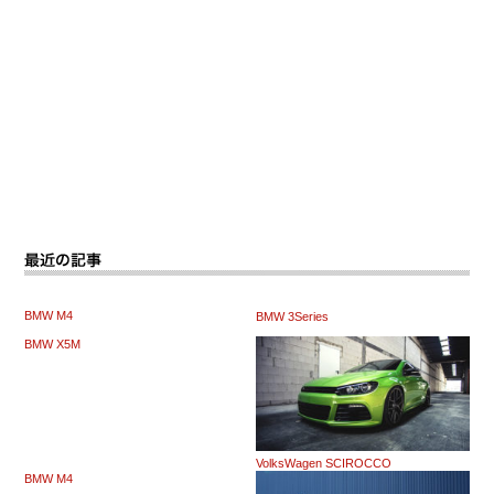
BMW M4
BMW 3Series
BMW X5M
VolksWagen SCIROCCO
BMW M4