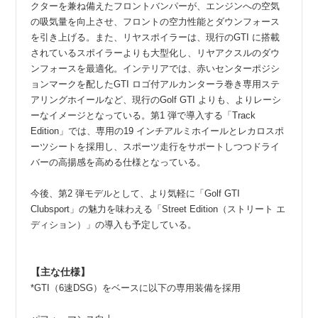
クターを兼ね備えたフロントバンパーが、エンジンへの空気
の吸気量を向上させ、フロントの空力性能とダウンフォース
を引き上げる。また、リヤスポイラーは、現行のGTI に搭載
されているスポイラーよりも大型化し、リヤアクスルのダウ
ンフォースを最適化。インテリアでは、赤いセンターポジシ
ョンマークを配したGTI ロゴ付アルカンターラ巻き専用ステ
アリングホイールなど、現行のGolf GTI よりも、よりレーシ
ーなイメージとなっている。第1 弾で導入する「Track
Edition」では、専用の19 インチアルミホイールとレカロスポ
ーツシートを採用し、スポーツ走行をサポートしつつドライ
バーの高揚感を高める仕様となっている。
今後、第2 弾モデルとして、より気軽に「Golf GTI
Clubsport」の魅力を味わえる「Street Edition（ストリート エ
ディション）」の導入も予定している。
【主な仕様】
*GTI（6速DSG）をベースに以下の専用装備を採用