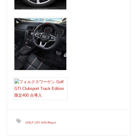
GOLF
GTI
VolksWagen
,
,