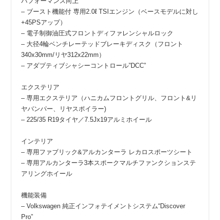
パフォーマンス向上
– ブースト機能付 専用2.0ℓ TSIエンジン（ベースモデルに対し
+45PSアップ）
– 電子制御油圧式フロントディファレンシャルロック
– 大径4輪ベンチレーテッドブレーキディスク（フロント
340x30mm/リヤ312x22mm）
– アダプティブシャシーコントロール”DCC”
エクステリア
– 専用エクステリア（ハニカムフロントグリル、フロント&リ
ヤバンパー、リヤスポイラー)
– 225/35 R19タイヤ／7.5Jx19アルミホイール
インテリア
– 専用ファブリック&アルカンターラ レカロスポーツシート
– 専用アルカンターラ3本スポークマルチファンクションステ
アリングホイール
機能装備
– Volkswagen 純正インフォテイメントシステム“Discover
Pro”