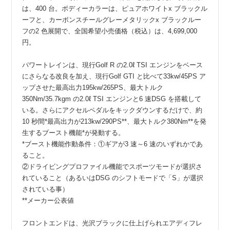
は、400 台。ボディーカラーは、ピュアホワイトx ブラックル
ーフと、カーボンスチールグレーメタリックx ブラックルー
フの2 色展開で、全国希望小売価格（税込）は、4,699,000
円。
パワートレインは、現行Golf R の2.0ℓ TSI エンジンをベース
にさらなる改良を加え、現行Golf GTI と比べて33kw/45PS ア
ップさせた最高出力195kw/265PS、最大トルク
350Nm/35.7kgm の2.0ℓ TSI エンジンと6 速DSG を搭載して
いる。さらにアクセルペダルをキックダウンするだけで、約
10 秒間*最高出力が213kw/290PS**、最大トルク380Nm**を発
生するブースト機能*が発動する。
*ブースト機能作動条件：①ギアが3 速～6 速のいずれかであ
ること。
②ドライビングプロファイル機能でスポーツモードが選択さ
れていること（あるいはDSG のシフトモードで「S」が選択
されている事）
**メーカー公表値
フロントエンドは、光沢ブラックに仕上げられエアディフレ