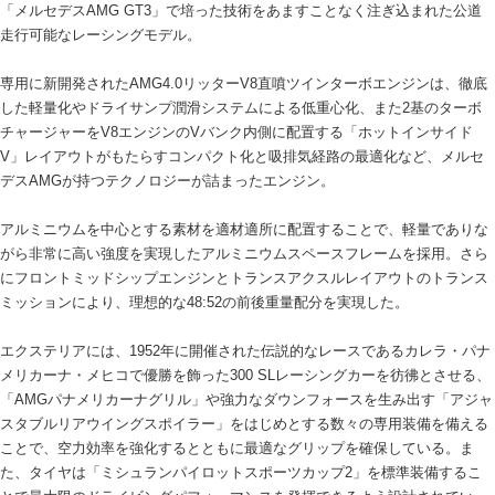
「メルセデスAMG GT3」で培った技術をあますことなく注ぎ込まれた公道
走行可能なレーシングモデル。
専用に新開発されたAMG4.0リッターV8直噴ツインターボエンジンは、徹底
した軽量化やドライサンプ潤滑システムによる低重心化、また2基のターボ
チャージャーをV8エンジンのVバンク内側に配置する「ホットインサイド
V」レイアウトがもたらすコンパクト化と吸排気経路の最適化など、メルセ
デスAMGが持つテクノロジーが詰まったエンジン。
アルミニウムを中心とする素材を適材適所に配置することで、軽量でありな
がら非常に高い強度を実現したアルミニウムスペースフレームを採用。さら
にフロントミッドシップエンジンとトランスアクスルレイアウトのトランス
ミッションにより、理想的な48:52の前後重量配分を実現した。
エクステリアには、1952年に開催された伝説的なレースであるカレラ・パナ
メリカーナ・メヒコで優勝を飾った300 SLレーシングカーを彷彿とさせる、
「AMGパナメリカーナグリル」や強力なダウンフォースを生み出す「アジャ
スタブルリアウイングスポイラー」をはじめとする数々の専用装備を備える
ことで、空力効率を強化するとともに最適なグリップを確保している。ま
た、タイヤは「ミシュランパイロットスポーツカップ2」を標準装備するこ